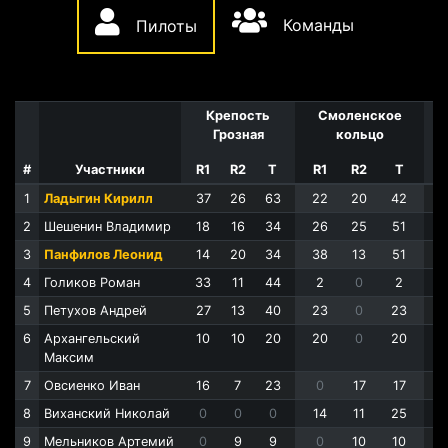
Команды
Пилоты
Крепость
Смоленское
Грозная
кольцо
#
Участники
R1
R2
T
R1
R2
T
1
Ладыгин Кирилл
37
26
63
22
20
42
2
Шешенин Владимир
18
16
34
26
25
51
3
Панфилов Леонид
14
20
34
38
13
51
4
Голиков Роман
33
11
44
2
0
2
5
Петухов Андрей
27
13
40
23
0
23
6
Архангельский
10
10
20
20
0
20
Максим
7
Овсиенко Иван
16
7
23
0
17
17
8
Виханский Николай
0
0
0
14
11
25
9
Мельников Артемий
0
9
9
0
10
10