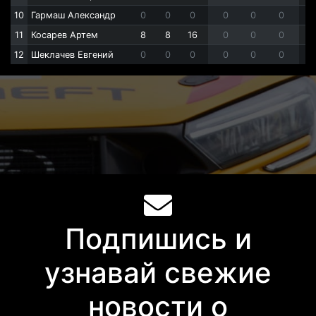
10
Гармаш Александр
0
0
0
0
0
0
11
Косарев Артем
8
8
16
0
0
0
12
Шеклачев Евгений
0
0
0
0
0
0
Подпишись и
узнавай свежие
новости о