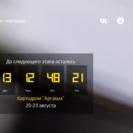
ет-магазин
До следующего этапа осталось
13
12
48
17
Дни
Часы
Мин
Сек
Картодром "Аргамак"
20-23 августа