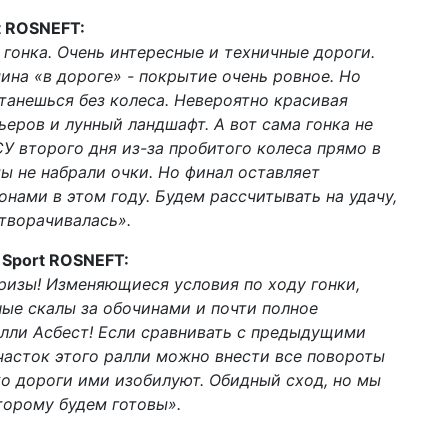
t ROSNEFT:
гонка. Очень интересные и техничные дороги.
ина «в дороге» - покрытие очень ровное. Но
станешься без колеса. Невероятно красивая
ьеров и лунный ландшафт. А вот сама гонка не
СУ второго дня из-за пробитого колеса прямо в
мы не набрали очки. Но финал оставляет
нами в этом году. Будем рассчитывать на удачу,
отворачивалась».
 Sport ROSNEFT:
ризы! Изменяющиеся условия по ходу гонки,
ые скалы за обочинами и почти полное
алли Асбест! Если сравнивать с предыдущими
часток этого ралли можно внести все повороты
о дороги ими изобилуют. Обидный сход, но мы
торому будем готовы».