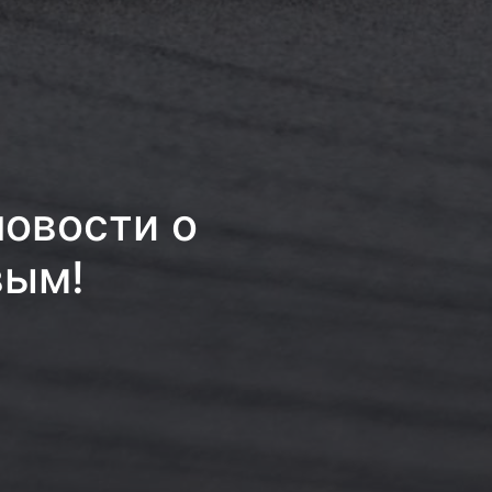
новости о
вым!