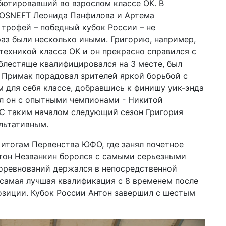
ебютировавший во взрослом классе ОК. В
ROSNEFT Леонида Панфилова и Артема
 трофей – победный кубок России – не
раз были несколько иными. Григорию, например,
техникой класса OK и он прекрасно справился с
 блестяще квалифицировался на 3 месте, был
 Примак порадовал зрителей яркой борьбой с
м для себя классе, добравшись к финишу уик-энда
ал он с опытными чемпионами - Никитой
С таким началом следующий сезон Григория
льтативным.
итогам Первенства ЮФО, где занял почетное
Антон Незванкин боролся с самыми серьезными
соревнований держался в непосредственной
 самая лучшая квалификация с 8 временем после
позиции. Кубок России Антон завершил с шестым