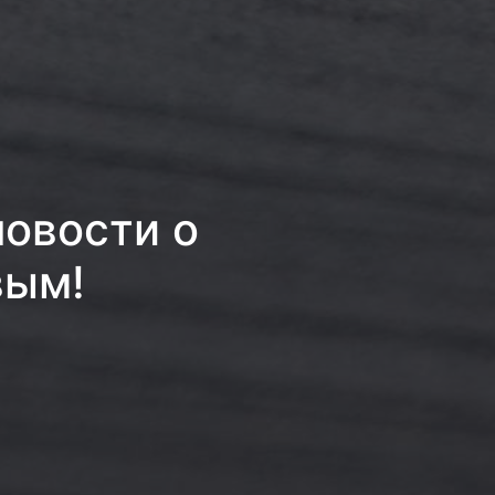
новости о
вым!