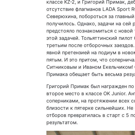
классе KZ-2, и Григорий Примак, д
отсутствие флагманов LADA Sport 
Северюхина, побороться за главный
получилось. Однако, задачи на сей 
предстояло познакомиться с новой 
этой задачей. Тольяттинский пилот
третьим после отборочных заездов.
явной претензией на подиум в ново
пятым. И это притом, что сопернич
Ситниковым и Иваном Екельчиком! 
Примака обещает быть весьма резу
Григорий Примак был награжден по 
второе место в классе OK Junior. 
соперниками, на протяжении всех 
близости к пятерке сильнейших. Не
отборов превратилась в старт с 5 
результатом.