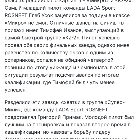
классах российского картинга – «Микро» и «KZ-2».
Самый младший пилот команды LADA Sport
ROSNEFT Глеб Усок зацепился за подиум в классе
«Микро» не смог. Отличные шансы на финиш «в
призах» имел Тимофей Иванов, выступающий в
самой быстрой группе «KZ-2». Пилот успешно
провел оба своих финальных заезда, однако имея
равенство по количеству очков с одним из
соперников, остался на обидной четвертой
позиции по итогу уик-энда и чемпионата: в этой
ситуации результат подсчитывался по итогам
квалификации, где Тимофей был чуть менее
успешен.
Разделили эти заезды схватки в группе «Супер-
Мини», где команду LADA Sport ROSNEFT
представлял Григорий Примак. Молодой пилот был
лучшим на тренировках и показал второе время в
квалификации, но навязать борьбу лидеру